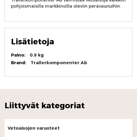
Trailerkomponenter AB valmistaa vetoaisoja kaikkiin
pohjoismaisilla markkinoilla oleviin perävaunuihin.
Lisätietoja
Lisätietoja
0.8 kg
Trailerkomponenter Ab
Liittyvät kategoriat
Vetoaisojen varusteet