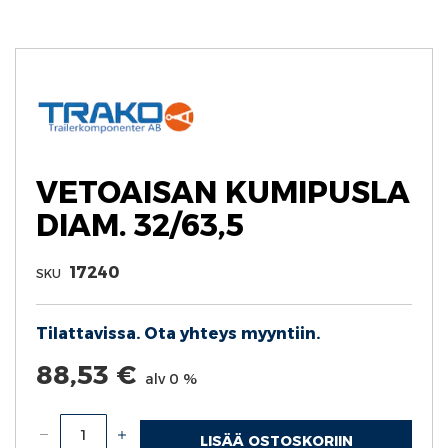
Skip
to
the
beginning
of
the
images
gallery
VETOAISAN KUMIPUSLA
DIAM. 32/63,5
17240
SKU
Tilattavissa. Ota yhteys myyntiin.
88,53 €
alv 0 %
LISÄÄ OSTOSKORIIN