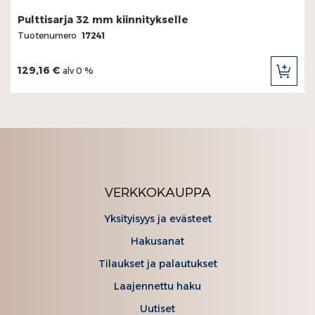
Pulttisarja 32 mm kiinnitykselle
Tuotenumero
17241
129,16 €
alv 0 %
LIS
OST
VERKKOKAUPPA
Yksityisyys ja evästeet
Hakusanat
Tilaukset ja palautukset
Laajennettu haku
Uutiset