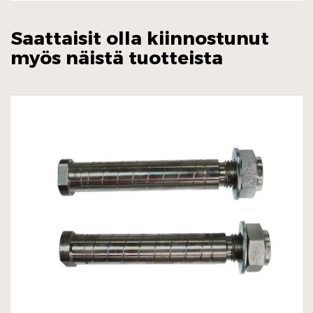
Saattaisit olla kiinnostunut
myös näistä tuotteista