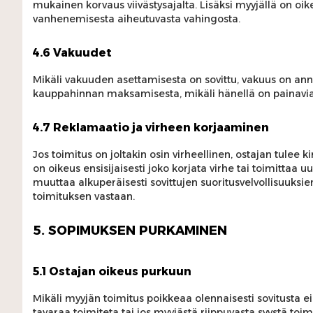
mukainen korvaus viivästysajalta. Lisäksi myyjällä on oi
vanhenemisesta aiheutuvasta vahingosta.
4.6 Vakuudet
Mikäli vakuuden asettamisesta on sovittu, vakuus on an
kauppahinnan maksamisesta, mikäli hänellä on painavia sy
4.7 Reklamaatio ja virheen korjaaminen
Jos toimitus on joltakin osin virheellinen, ostajan tulee k
on oikeus ensisijaisesti joko korjata virhe tai toimittaa u
muuttaa alkuperäisesti sovittujen suoritusvelvollisuuksie
toimituksen vastaan.
5. SOPIMUKSEN PURKAMINEN
5.1 Ostajan oikeus purkuun
Mikäli myyjän toimitus poikkeaa olennaisesti sovitusta e
tavaraa toimiteta tai jos myyjästä riippuvasta syystä toimi