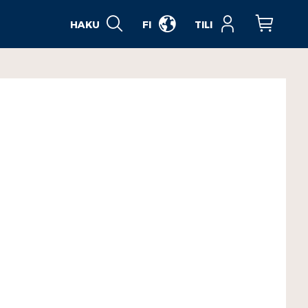
HAKU
FI
TILI
Ostoskori