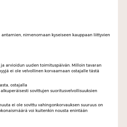
sti antamien, nimenomaan kyseiseen kauppaan liittyvien
n ja arvioidun uuden toimituspäivän. Milloin tavaran
myyjä ei ole velvollinen korvaamaan ostajalle tästä
sta, ostajalla
alkuperäisesti sovittujen suoritusvelvollisuuksien
 muuta ei ole sovittu vahingonkorvauksen suuruus on
kokonaismäärä voi kuitenkin nousta enintään