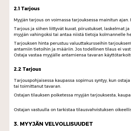
2.1 Tarjous
Myyjän tarjous on voimassa tarjouksessa mainitun ajan. 
Tarjous ja siihen liittyvät kuvat, piirustukset, laskelmat 
myyjän vahingoksi tai antaa niistä tietoja kolmannelle hen
Tarjouksen hinta perustuu valuuttakursseihin tarjouksent
antamiin tietoihin ja määriin. Jos todellinen tilaus ei vas
Ostaja vastaa myyjälle antamiensa tavaran käyttötarkoitu
2.2 Tarjous
Tarjouspohjaisessa kaupassa sopimus syntyy, kun ostaja
tai toimittanut tavaran.
Ostajan tilauksen poiketessa myyjän tarjouksesta, kaupan
Ostajan vastuulla on tarkistaa tilausvahvistuksen oikeell
3. MYYJÄN VELVOLLISUUDET