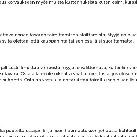
keus korvaukseen myös muista kustannuksista kuten esim. kurssita
nettava ennen tavaran toimittamisen aloittamista. Myyjä on oi
itä olettaa, että kauppahinta tai sen osa jäisi suorittamatta.
irjallisesti ilmoittaa virheestä myyjälle välittömästi, kuitenkin 
usi tavara. Ostajalla ei ole oikeutta vaatia toimitusta, jos olosu
n suhdetta. Ostajan vastuulla on tarkistaa toimituksen oikeellis
ikä puutetta ostajan kirjallisen huomautuksen johdosta kohtuul
tus viivästyy siten, että siitä aiheutuu ostajalle kohtuutonta ha