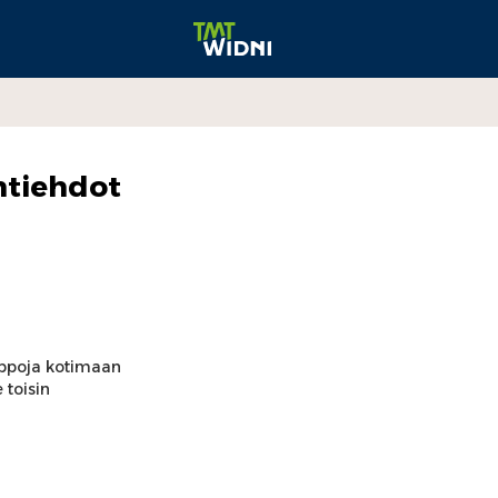
ntiehdot
uppoja kotimaan
 toisin