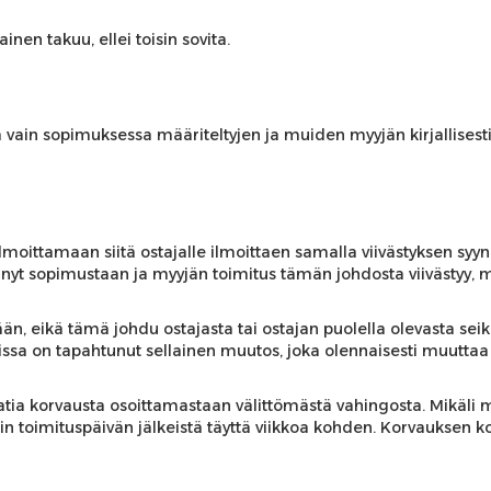
nen takuu, ellei toisin sovita.
a vain sopimuksessa määriteltyjen ja muiden myyjän kirjallise
ilmoittamaan siitä ostajalle ilmoittaen samalla viivästyksen syy
yttänyt sopimustaan ja myyjän toimitus tämän johdosta viivästyy, 
än, eikä tämä johdu ostajasta tai ostajan puolella olevasta seika
eissa on tapahtunut sellainen muutos, joka olennaisesti muuttaa 
vaatia korvausta osoittamastaan välittömästä vahingosta. Mikäli
n toimituspäivän jälkeistä täyttä viikkoa kohden. Korvauksen 