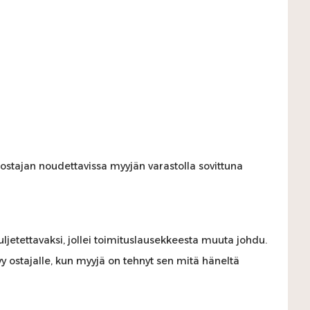
n ostajan noudettavissa myyjän varastolla sovittuna
uljetettavaksi, jollei toimituslausekkeesta muuta johdu.
yy ostajalle, kun myyjä on tehnyt sen mitä häneltä