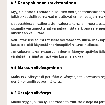
4.3 Kauppahinnan tarkistaminen
Myyjä pidättää itsellään oikeuden hintojen tarkistukseen
julkisoikeudelliset maksut muuttuvat ennen ostajan mak
Kauppahintaan vaikuttavien valuuttakurssien muuttuessa
ostajalta vastaanottanut vähintään yhtä arkipäivää enne
ulkomaan valuuttaa.
Valuuttakurssien muuttuessa verrataan toisiinsa maksupäi
kurssista, sitä käytetään tarjouspäivän kurssin sijasta.
Jos valuuttakurssi muuttuu laskun erääntymispäivän jäl
vähintään erääntymispäivän kurssin mukaan.
4.4 Maksun viivästyminen
Maksun viivästyessä peritään viivästysajalta korvausta m
periä kohtuulliset perintäkulut.
4.5 Ostajan viivästys
Mikäli myyjä joutuu lykkäämään toimitusta ostajasta joht