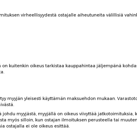
imituksen virheellisyydestä ostajalle aiheutuneita välillisiä vah
on kuitenkin oikeus tarkistaa kauppahintaa jäljempänä kohdassa 4
a.
äytyy myyjän yleisesti käyttämän maksuehdon mukaan. Varastot
ivästä.
ohdu myyjästä, myyjällä on oikeus viivyttää jatkotoimituksia, 
sta myös silloin, kun ostajan ilmoituksen perusteella tai muuten
ia ostajalla ei ole oikeus esittää.