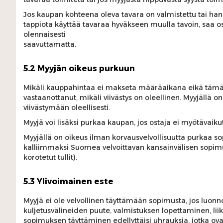
Jos kaupan kohteena oleva tavara on valmistettu tai han
tappiota käyttää tavaraa hyväkseen muulla tavoin, saa os
olennaisesti
saavuttamatta.
5.2 Myyjän oikeus purkuun
Mikäli kauppahintaa ei makseta määräaikana eikä tämä j
vastaanottanut, mikäli viivästys on oleellinen. Myyjällä o
viivästymään oleellisesti.
Myyjä voi lisäksi purkaa kaupan, jos ostaja ei myötävai
Myyjällä on oikeus ilman korvausvelvollisuutta purkaa 
kalliimmaksi Suomea velvoittavan kansainvälisen sopimuk
korotetut tullit).
5.3 Ylivoimainen este
Myyjä ei ole velvollinen täyttämään sopimusta, jos luonnone
kuljetusvälineiden puute, valmistuksen lopettaminen, liike
sopimuksen täyttäminen edellyttäisi uhrauksia, jotka ova