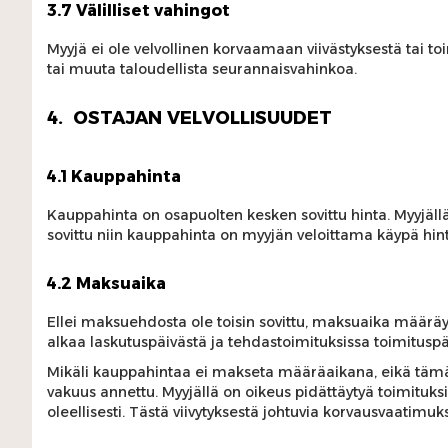
3.7 Välilliset vahingot
Myyjä ei ole velvollinen korvaamaan viivästyksestä tai to
tai muuta taloudellista seurannaisvahinkoa.
4. OSTAJAN VELVOLLISUUDET
4.1 Kauppahinta
Kauppahinta on osapuolten kesken sovittu hinta. Myyjällä 
sovittu niin kauppahinta on myyjän veloittama käypä hint
4.2 Maksuaika
Ellei maksuehdosta ole toisin sovittu, maksuaika määr
alkaa laskutuspäivästä ja tehdastoimituksissa toimituspä
Mikäli kauppahintaa ei makseta määräaikana, eikä tämä j
vakuus annettu. Myyjällä on oikeus pidättäytyä toimituksi
oleellisesti. Tästä viivytyksestä johtuvia korvausvaatimuks