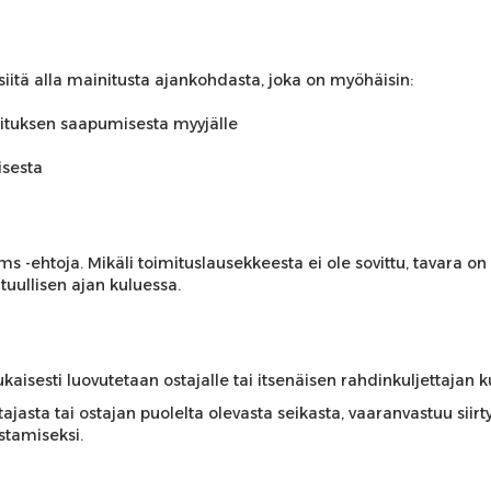
i siitä alla mainitusta ajankohdasta, joka on myöhäisin:
oituksen saapumisesta myyjälle
isesta
rms -ehtoja. Mikäli toimituslausekkeesta ei ole sovittu, tavara o
htuullisen ajan kuluessa.
aisesti luovutetaan ostajalle tai itsenäisen rahdinkuljettajan k
ajasta tai ostajan puolelta olevasta seikasta, vaaranvastuu siirt
tamiseksi.