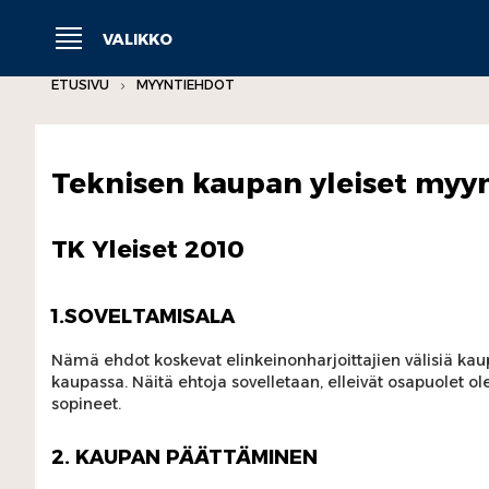
Siirry
sisältöön
VALIKKO
ETUSIVU
MYYNTIEHDOT
Teknisen kaupan yleiset myy
TK Yleiset 2010
1.SOVELTAMISALA
Nämä ehdot koskevat elinkeinonharjoittajien välisiä ka
kaupassa. Näitä ehtoja sovelletaan, elleivät osapuolet ole
sopineet.
2. KAUPAN PÄÄTTÄMINEN