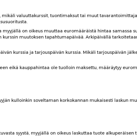
, mikäli valuuttakurssit, tuontimaksut tai muut tavarantoimitta
susuoritusta.
 myyjällä on oikeus muuttaa euromääräistä hintaa samassa suht
n kurssin muutoksen tapahtumapäivää. Arkipäivällä tarkoitetaan
vän kurssia ja tarjouspäivän kurssia. Mikäli tarjouspäivän jäl
keen eikä kauppahintaa ole tuolloin maksettu, määräytyy eurom
yyjän kulloinkin soveltaman korkokannan mukaisesti laskun muka
uvasta syystä, myyjällä on oikeus laskuttaa tuote alkuperäisen 