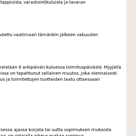
ppioista, varastointikuluista ja tavaran
keutettu vaatimaan tämänkin jälkeen vakuuden
viimeistään 8 arkipäivän kuluessa toimituspäivästä. Myyjällä
hteissa on tapahtunut sellainen muutos, joka olennaisesti
uus ja toimitettujen tuotteiden laatu ottaessaan
lisessa ajassa korjata tai uutta sopimuksen mukaista
ittaa, on ostajalla oikeus purkaa sopimus.