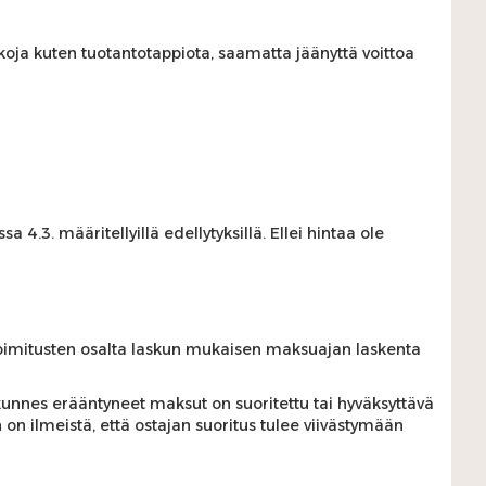
inkoja kuten tuotantotappiota, saamatta jäänyttä voittoa
.3. määritellyillä edellytyksillä. Ellei hintaa ole
oimitusten osalta laskun mukaisen maksuajan laskenta
kunnes erääntyneet maksut on suoritettu tai hyväksyttävä
 on ilmeistä, että ostajan suoritus tulee viivästymään