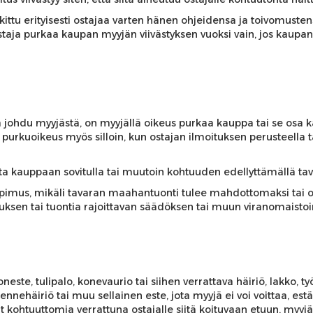
kittu erityisesti ostajaa varten hänen ohjeidensa ja toivomust
taja purkaa kaupan myyjän viivästyksen vuoksi vain, jos kaupan 
ohdu myyjästä, on myyjällä oikeus purkaa kauppa tai se osa kau
n purkuoikeus myös silloin, kun ostajan ilmoituksen perusteella t
kuta kauppaan sovitulla tai muutoin kohtuuden edellyttämällä t
sopimus, mikäli tavaran maahantuonti tulee mahdottomaksi tai o
sen tai tuontia rajoittavan säädöksen tai muun viranomaistoime
ste, tulipalo, konevaurio tai siihen verrattava häiriö, lakko, työs
nnehäiriö tai muu sellainen este, jota myyjä ei voi voittaa, est
t kohtuuttomia verrattuna ostajalle siitä koituvaan etuun, myyjä