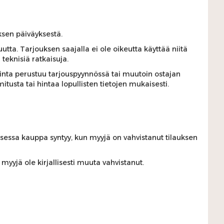
ksen päiväyksestä.
uutta. Tarjouksen saajalla ei ole oikeutta käyttää niitä
 teknisiä ratkaisuja.
hinta perustuu tarjouspyynnössä tai muutoin ostajan
mitusta tai hintaa lopullisten tietojen mukaisesti.
essa kauppa syntyy, kun myyjä on vahvistanut tilauksen
yyjä ole kirjallisesti muuta vahvistanut.