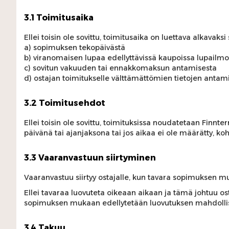
3.1 Toimitusaika
Ellei toisin ole sovittu, toimitusaika on luettava alkavaks
a) sopimuksen tekopäivästä
b) viranomaisen lupaa edellyttävissä kaupoissa lupailm
c) sovitun vakuuden tai ennakkomaksun antamisesta
d) ostajan toimitukselle välttämättömien tietojen antam
3.2 Toimitusehdot
Ellei toisin ole sovittu, toimituksissa noudatetaan Finnte
päivänä tai ajanjaksona tai jos aikaa ei ole määrätty, ko
3.3 Vaaranvastuun siirtyminen
Vaaranvastuu siirtyy ostajalle, kun tavara sopimuksen muk
Ellei tavaraa luovuteta oikeaan aikaan ja tämä johtuu ost
sopimuksen mukaan edellytetään luovutuksen mahdollis
3.4 Takuu