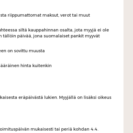
jasta riippumattomat maksut, verot tai muut
eessa siltä kauppahinnan osalta, jota myyjä ei ole
 tällöin päivää, jona suomalaiset pankit myyvät
keen on sovittu muusta
ääräinen hinta kuitenkin
isesta eräpäivästä lukien. Myyjällä on lisäksi oikeus
toimituspäivän mukaisesti tai periä kohdan 4.4.