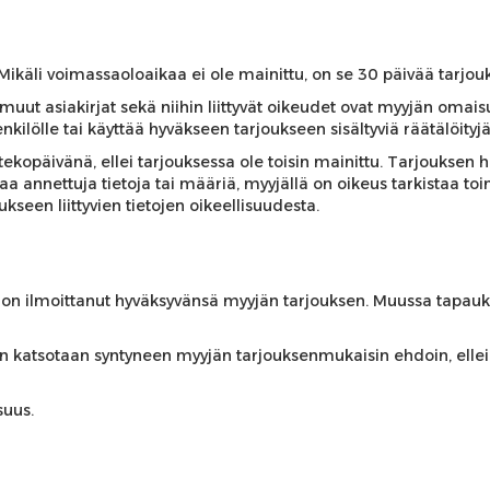
Mikäli voimassaoloaikaa ei ole mainittu, on se 30 päivää tarjou
ja muut asiakirjat sekä niihin liittyvät oikeudet ovat myyjän omais
kilölle tai käyttää hyväkseen tarjoukseen sisältyviä räätälöityjä
ekopäivänä, ellei tarjouksessa ole toisin mainittu. Tarjouksen 
taa annettuja tietoja tai määriä, myyjällä on oikeus tarkistaa toi
kseen liittyvien tietojen oikeellisuudesta.
 on ilmoittanut hyväksyvänsä myyjän tarjouksen. Muussa tapauks
 katsotaan syntyneen myyjän tarjouksenmukaisin ehdoin, ellei m
isuus.