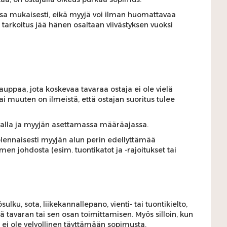
ensa mukaisesti, eikä myyjä voi ilman huomattavaa
tarkoitus jää hänen osaltaan viivästyksen vuoksi
ppaa, jota koskevaa tavaraa ostaja ei ole vielä
ai muuten on ilmeistä, että ostajan suoritus tulee
avalla ja myyjän asettamassa määräajassa.
lennaisesti myyjän alun perin edellyttämää
n johdosta (esim. tuontikatot ja -rajoitukset tai
ulku, sota, liikekannallepano, vienti- tai tuontikielto,
ää tavaran tai sen osan toimittamisen. Myös silloin, kun
 ei ole velvollinen täyttämään sopimusta.