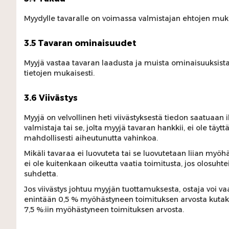
Myydylle tavaralle on voimassa valmistajan ehtojen mukai
3.5 Tavaran ominaisuudet
Myyjä vastaa tavaran laadusta ja muista ominaisuuksist
tietojen mukaisesti.
3.6 Viivästys
Myyjä on velvollinen heti viivästyksestä tiedon saatuaan 
valmistaja tai se, jolta myyjä tavaran hankkii, ei ole tä
mahdollisesti aiheutunutta vahinkoa.
Mikäli tavaraa ei luovuteta tai se luovutetaan liian myöhä
ei ole kuitenkaan oikeutta vaatia toimitusta, jos olosuht
suhdetta.
Jos viivästys johtuu myyjän tuottamuksesta, ostaja voi 
enintään 0,5 % myöhästyneen toimituksen arvosta kutaki
7,5 %:iin myöhästyneen toimituksen arvosta.