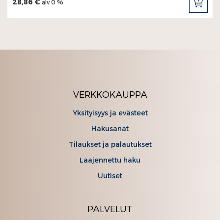
28,86 €
alv 0 %
LIS
OST
VERKKOKAUPPA
Yksityisyys ja evästeet
Hakusanat
Tilaukset ja palautukset
Laajennettu haku
Uutiset
PALVELUT