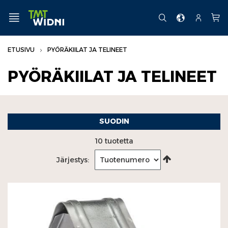
Siirry
sisältöön
VALIKKO
FI
HAKU
TILI
Osto
ETUSIVU
PYÖRÄKIILAT JA TELINEET
PYÖRÄKIILAT JA TELINEET
PYÖRÄKIILAT JA TELINEET
Pyöräkiilat
Pyöräkiilojen telineet
SUODIN
10
tuotetta
Aseta
Järjestys:
laskevaan
järjestykseen