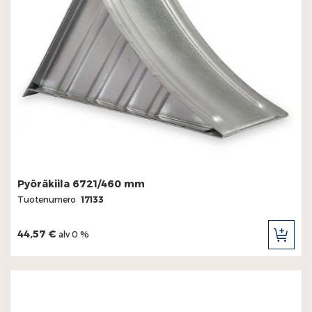
Pyöräkiila 6721/460 mm
Tuotenumero
17133
44,57 €
alv 0 %
LIS
OST