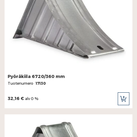
Pyöräkiila 6720/360 mm
Tuotenumero
17130
32,16 €
alv 0 %
LIS
OST