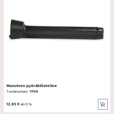
Muovinen pyöräkiilateline
Tuotenumero
17139
12,83 €
alv 0 %
LIS
OST