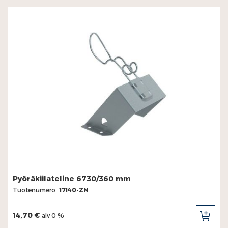
Pyöräkiilateline 6730/360 mm
Tuotenumero
17140-ZN
14,70 €
alv 0 %
LIS
OST