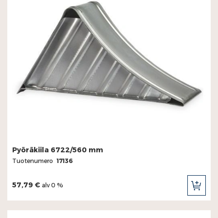
Pyöräkiila 6722/560 mm
Tuotenumero
17136
57,79 €
alv 0 %
LIS
OST