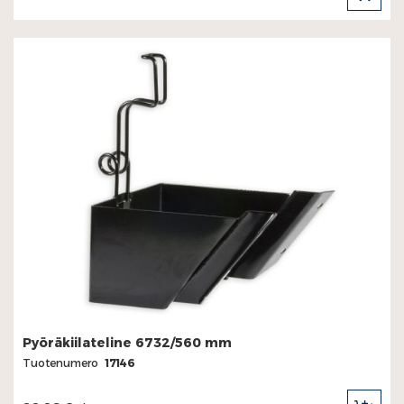
OST
Pyöräkiilateline 6732/560 mm
Tuotenumero
17146