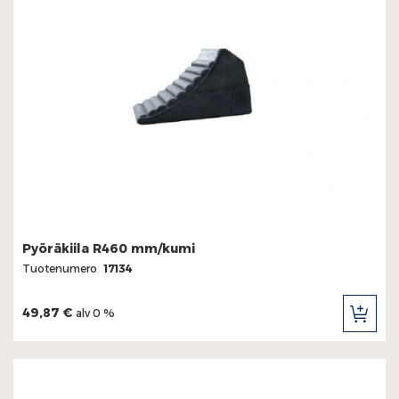
Pyöräkiila R460 mm/kumi
Tuotenumero
17134
49,87 €
alv 0 %
LIS
OST