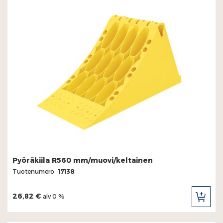
Pyöräkiila R560 mm/muovi/keltainen
Tuotenumero
17138
26,82 €
alv 0 %
LIS
OST