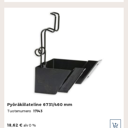
Pyöräkiilateline 6731/460 mm
Tuotenumero
17143
18,62 €
alv 0 %
LIS