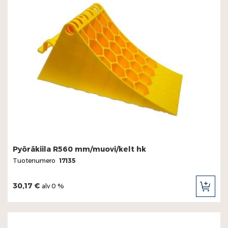
Pyöräkiila R560 mm/muovi/kelt hk
Tuotenumero
17135
30,17 €
alv 0 %
LIS
OST