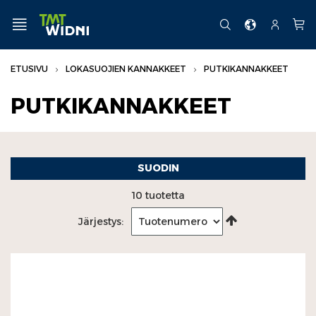
Siirry
sisältöön
VALIKKO
FI
HAKU
TILI
Osto
ETUSIVU
LOKASUOJIEN KANNAKKEET
PUTKIKANNAKKEET
LOKASUOJIEN KANNAKKEET
PUTKIKANNAKKEET
Kannakkeiden tarvikkeet
Lattakannakkeet
Putkikannakkeet
SUODIN
U ja V-kannakkeet
10
tuotetta
Aseta
Järjestys:
laskevaan
järjestykseen