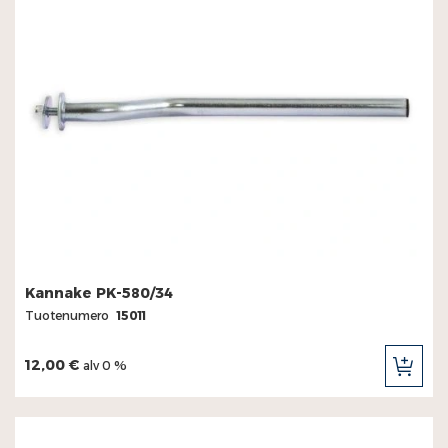
Kannake PK-580/34
Tuotenumero
15011
12,00 €
alv 0 %
LIS
OST