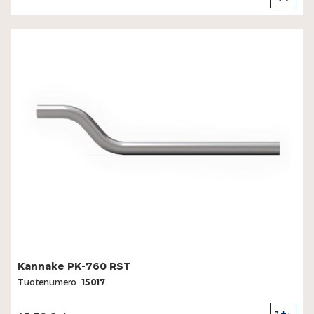
OST
Kannake PK-760 RST
Tuotenumero
15017