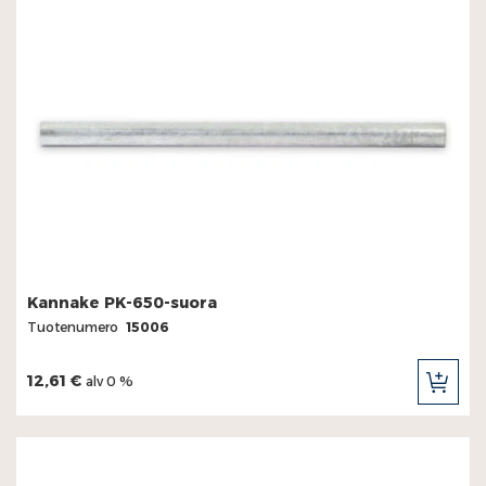
Kannake PK-650-suora
Tuotenumero
15006
12,61 €
alv 0 %
LIS
OST