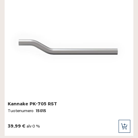
Kannake PK-705 RST
Tuotenumero
15015
39,99 €
alv 0 %
LIS
OST