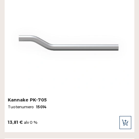
Kannake PK-705
Tuotenumero
15014
13,81 €
alv 0 %
LIS
OST