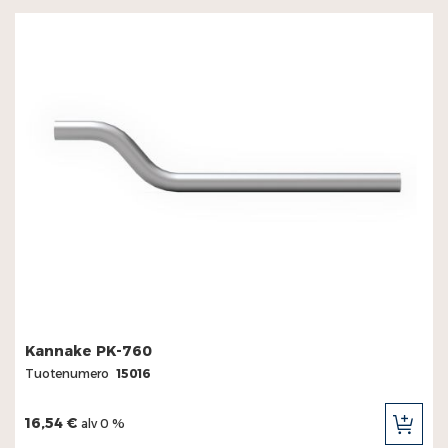
Kannake PK-760
Tuotenumero
15016
16,54 €
alv 0 %
LIS
OST