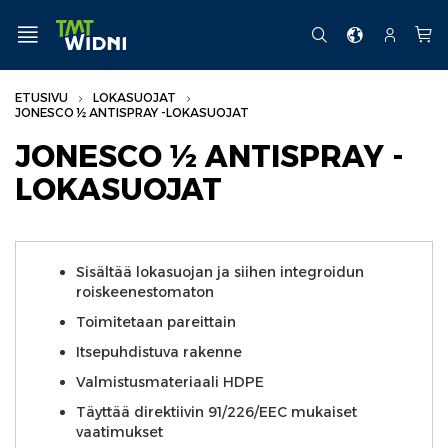
Siirry
sisältöön
VALIKKO
FI
HAKU
TILI
Osto
ETUSIVU
LOKASUOJAT
JONESCO ½ ANTISPRAY -LOKASUOJAT
LOKASUOJAT
JONESCO ½ ANTISPRAY -
Jonesco ½ Antispray -lokasuojat
LOKASUOJAT
Jonesco Antispray -lokasuojat
Jonesco Flat top -lokasuojat
Jonesco HighGard -lokasuojat
Sisältää lokasuojan ja siihen integroidun
Muut lokasuojat
roiskeenestomaton
Toimitetaan pareittain
Itsepuhdistuva rakenne
Valmistusmateriaali HDPE
Täyttää direktiivin 91/226/EEC mukaiset
vaatimukset