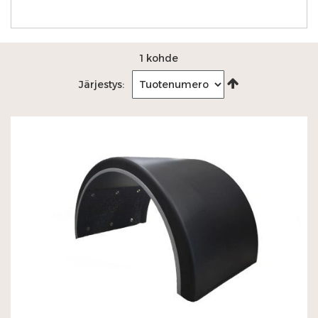
1
kohde
Aseta
Järjestys:
laskevaan
järjestykseen