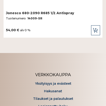
Jonesco 680-2090 R685 1/2 Antispray
Tuotenumero
14009-SR
54,00 €
alv 0 %
LIS
OST
VERKKOKAUPPA
Yksityisyys ja evästeet
Hakusanat
Tilaukset ja palautukset