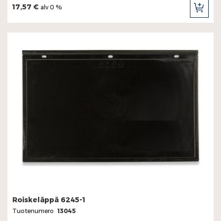
17,57 €
alv 0 %
LIS
OST
Roiskeläppä 6245-1
Tuotenumero
13045