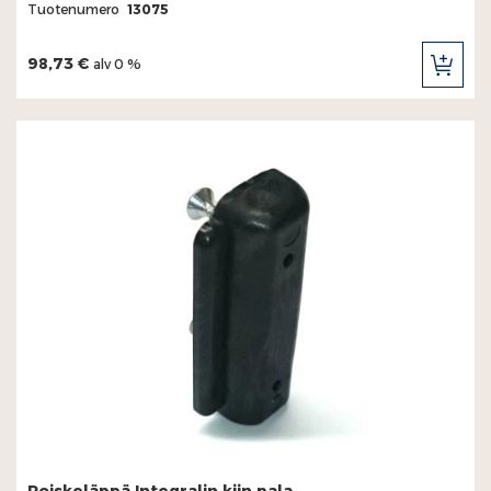
Tuotenumero
13075
98,73 €
alv 0 %
LIS
OST