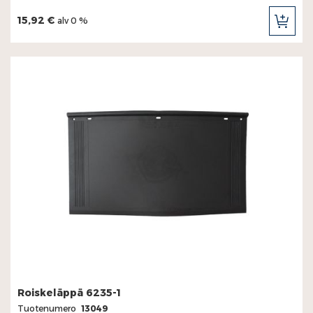
15,92 €
alv 0 %
LIS
OST
Roiskeläppä 6235-1
Tuotenumero
13049