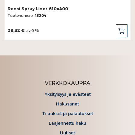
Rensi Spray Liner 610x400
Tuotenumero
13204
28,32 €
alv 0 %
LIS
OST
VERKKOKAUPPA
Yksityisyys ja evästeet
Hakusanat
Tilaukset ja palautukset
Laajennettu haku
Uutiset