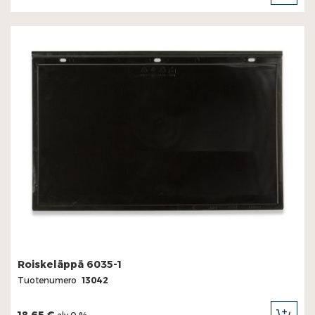
OST
Roiskeläppä 6035-1
Tuotenumero
13042
18,65 €