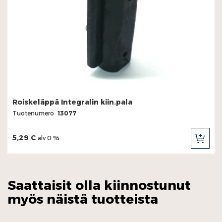
Roiskeläppä Integralin kiin.pala
Tuotenumero
13077
5,29 €
alv 0 %
LIS
OST
Saattaisit olla kiinnostunut
myös näistä tuotteista