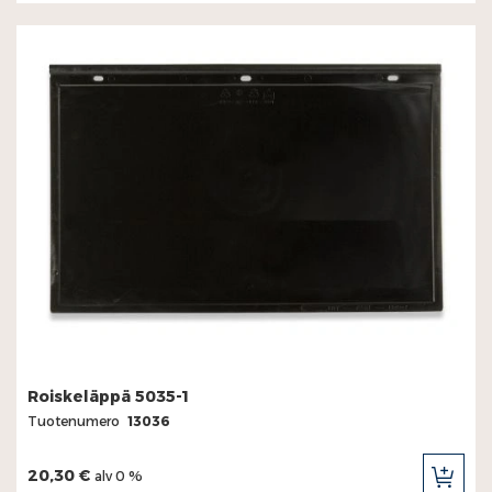
Roiskeläppä 5035-1
Tuotenumero
13036
20,30 €
alv 0 %
LIS