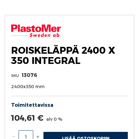
Skip
to
the
beginning
of
the
images
ROISKELÄPPÄ 2400 X
gallery
350 INTEGRAL
13076
SKU
2400x350 mm
Toimitettavissa
104,61 €
alv 0 %
LISÄÄ OSTOSKORIIN