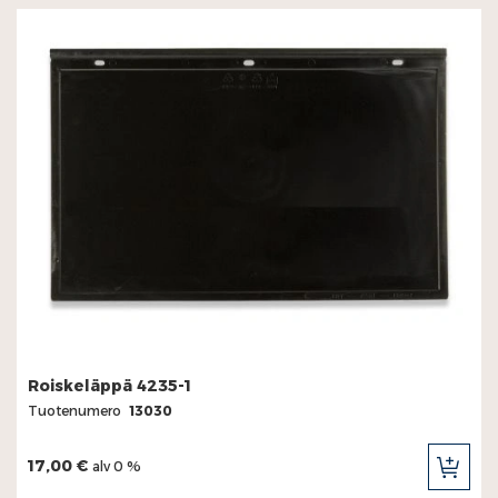
Roiskeläppä 4235-1
Tuotenumero
13030
17,00 €
alv 0 %
LIS
OST