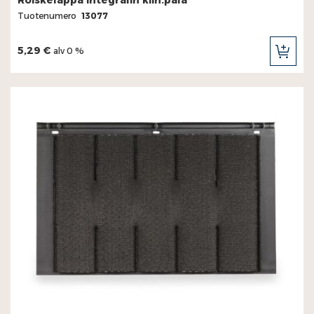
Roiskeläppä Integralin kiin.pala
Tuotenumero
13077
5,29 €
alv 0 %
LIS
OST