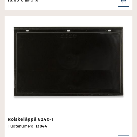
alv 0 %
LIS
OST
Roiskeläppä 6240-1
Tuotenumero
13044