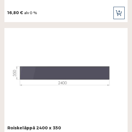
16,80 €
alv 0 %
LIS
OST
Roiskeläppä 2400 x 350