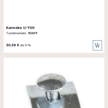
Kannake U-700
Tuotenumero
15007
30,58 €
alv 0 %
LIS
OST