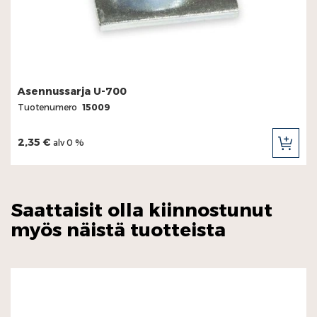
Asennussarja U-700
Tuotenumero
15009
2,35 €
alv 0 %
LIS
OST
Saattaisit olla kiinnostunut
myös näistä tuotteista