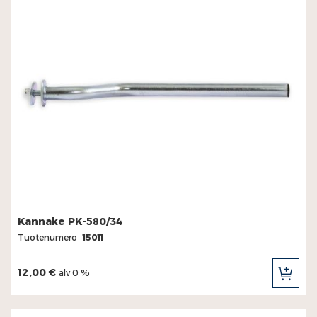
Kannake PK-580/34
Tuotenumero
15011
12,00 €
alv 0 %
LIS
OST