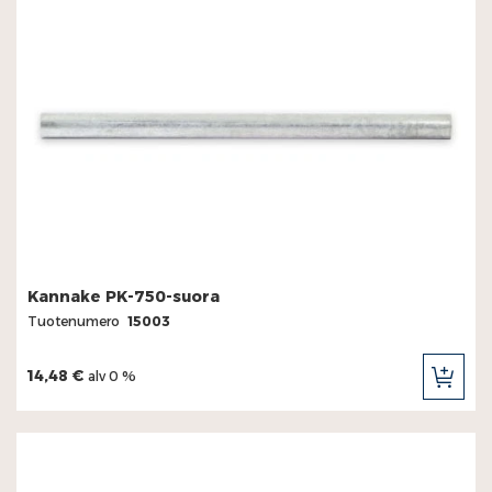
Kannake PK-750-suora
Tuotenumero
15003
14,48 €
alv 0 %
LIS
OST