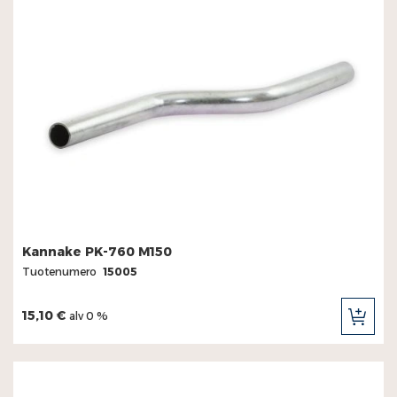
Kannake PK-760 M150
Tuotenumero
15005
15,10 €
alv 0 %
LIS
OST