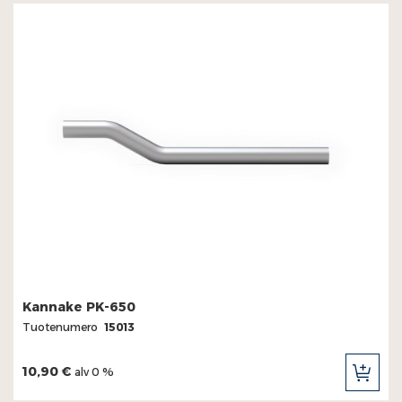
Kannake PK-650
Tuotenumero
15013
10,90 €
alv 0 %
LIS
OST