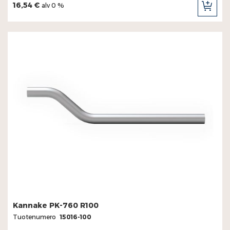
16,54 €
alv 0 %
LIS
OST
Kannake PK-760 R100
Tuotenumero
15016-100