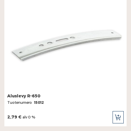
Aluslevy R-650
Tuotenumero
15012
2,79 €
alv 0 %
LIS
OST