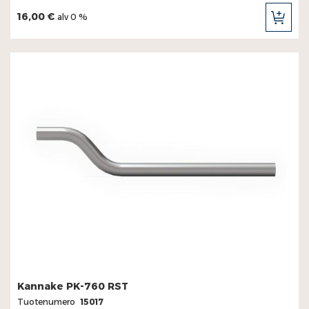
16,00 €
alv 0 %
LIS
OST
Kannake PK-760 RST
Tuotenumero
15017