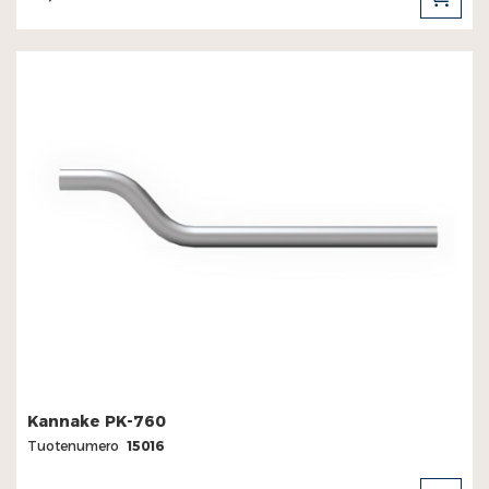
LIS
OST
Kannake PK-760
Tuotenumero
15016