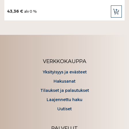
43,36 €
alv 0 %
LIS
OST
VERKKOKAUPPA
Yksityisyys ja evästeet
Hakusanat
Tilaukset ja palautukset
Laajennettu haku
Uutiset
PALVELUT