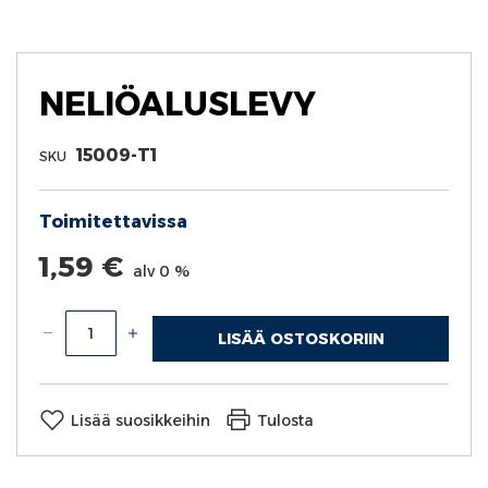
Skip
to
the
beginning
NELIÖALUSLEVY
of
the
images
15009-T1
SKU
gallery
Toimitettavissa
1,59 €
alv 0 %
LISÄÄ OSTOSKORIIN
Lisää suosikkeihin
Tulosta