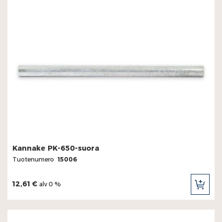
Kannake PK-650-suora
Tuotenumero
15006
12,61 €
alv 0 %
LIS
OST