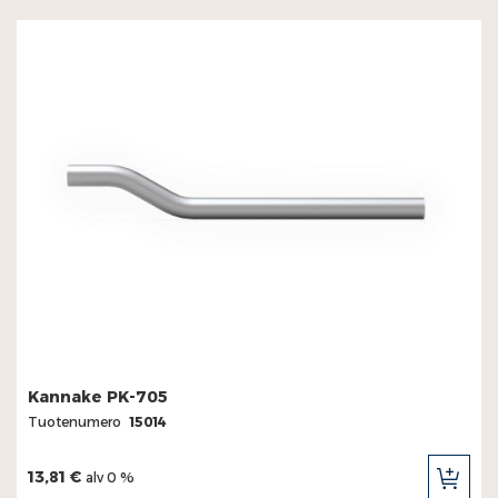
Kannake PK-705
Tuotenumero
15014
13,81 €
alv 0 %
LIS
OST