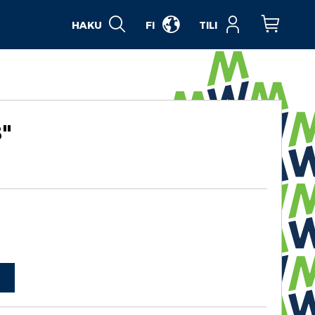
HAKU
FI
TILI
Ostoskori
"