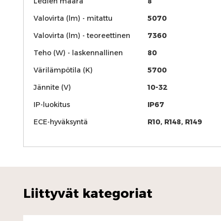
Ledien määrä
8
Valovirta (lm) - mitattu
5070
Valovirta (lm) - teoreettinen
7360
Teho (W) - laskennallinen
80
Värilämpötila (K)
5700
Jännite (V)
10-32
IP-luokitus
IP67
ECE-hyväksyntä
R10, R148, R149
Liittyvät kategoriat