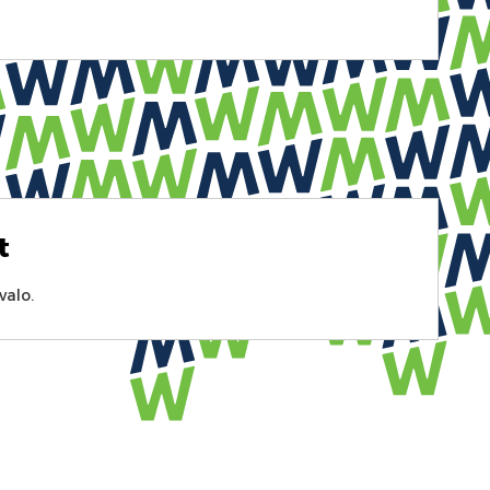
t
valo.