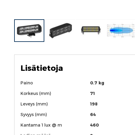
Skip
to
the
beginning
Lisätietoja
of
the
Lisätietoja
images
Paino
0.7 kg
gallery
Korkeus (mm)
71
Leveys (mm)
198
Syvyys (mm)
64
Kantama 1 lux @ m
460