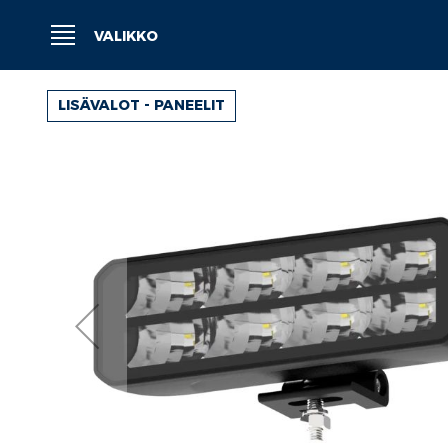
Siirry
sisältöön
VALIKKO
LISÄVALOT - PANEELIT
Siirry
kuvagallerian
loppuun