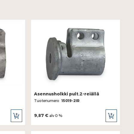
Asennusholkki pult.2-reiällä
Tuotenumero
15019-2IR
9,87 €
alv 0 %
LISÄÄ
LISÄÄ
OSTOSKORIIN
OSTOSKORII