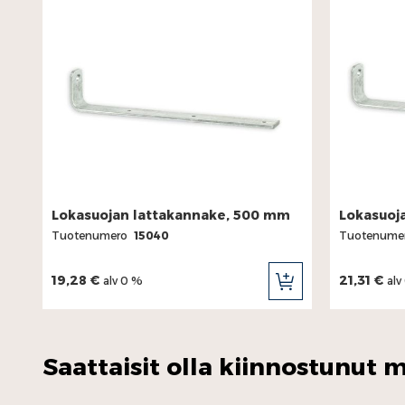
Lokasuojan lattakannake, 500 mm
Lokasuoj
Tuotenumero
15040
Tuotenume
19,28 €
21,31 €
alv 0 %
alv
LISÄÄ
OSTOSKORIIN
Saattaisit olla kiinnostunut m