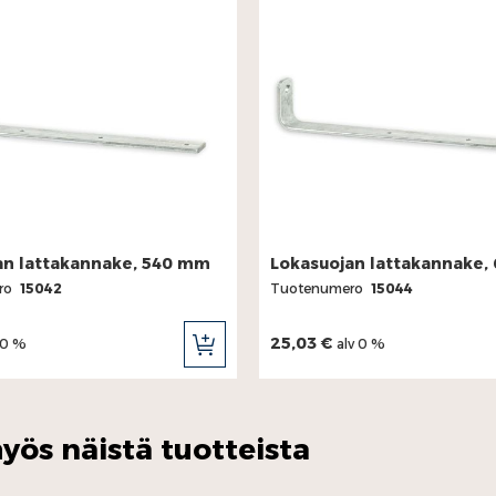
an lattakannake, 540 mm
Lokasuojan lattakannake
ro
15042
Tuotenumero
15044
25,03 €
 0 %
alv 0 %
LISÄÄ
OSTOSKORIIN
yös näistä tuotteista