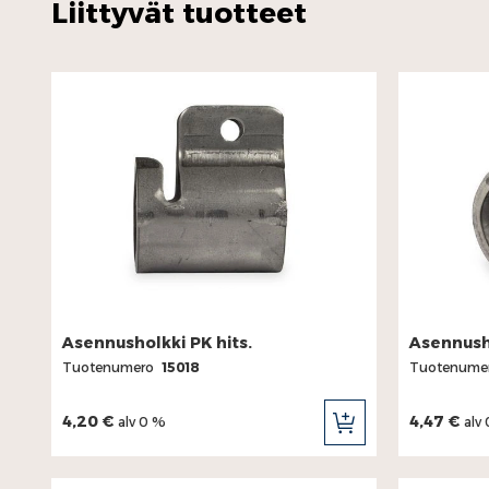
Liittyvät tuotteet
Asennusholkki PK hits.
Asennusho
Tuotenumero
15018
Tuotenume
4,20 €
4,47 €
alv 0 %
alv
LISÄÄ
OSTOSKORIIN