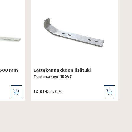
, 600 mm
Lattakannakkeen lisätuki
Tuotenumero
15047
12,91 €
alv 0 %
LISÄÄ
LISÄÄ
OSTOSKORIIN
OSTOSKORII