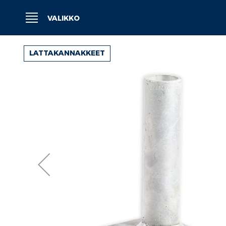
Siirry
sisältöön
VALIKKO
LATTAKANNAKKEET
Siirry
kuvagallerian
loppuun