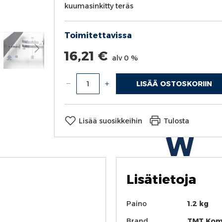
kuumasinkitty teräs
Toimitettavissa
16,21 €
alv 0 %
LISÄÄ OSTOSKORIIN
Määrä
Lisää suosikkeihin
Tulosta
Lisätietoja
Lisätietoja
Paino
1.2 kg
Brand
TMT Kom