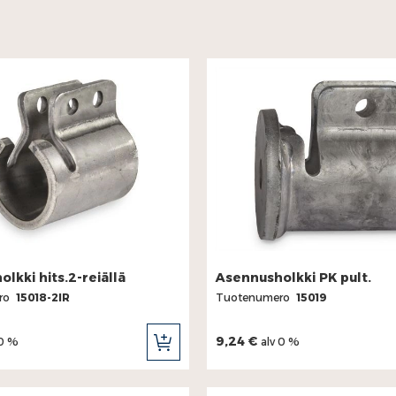
lkki hits.2-reiällä
Asennusholkki PK pult.
ro
15018-2IR
Tuotenumero
15019
9,24 €
 0 %
alv 0 %
LISÄÄ
OSTOSKORIIN