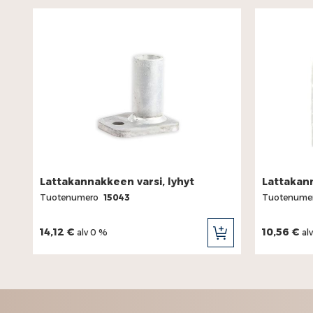
Lattakannakkeen varsi, lyhyt
Lattakann
Tuotenumero
15043
Tuotenume
14,12 €
10,56 €
alv 0 %
al
LISÄÄ
OSTOSKORIIN