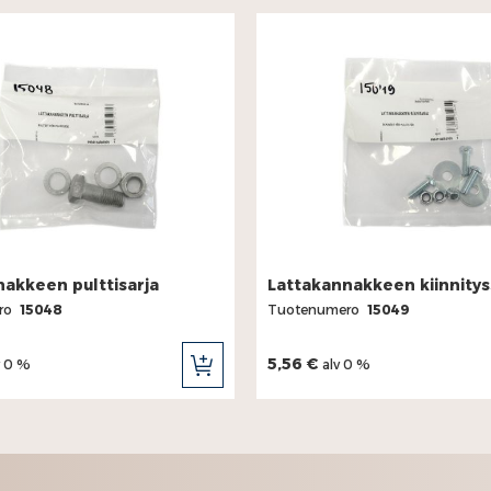
akkeen pulttisarja
Lattakannakkeen kiinnitys
ro
15048
Tuotenumero
15049
5,56 €
v 0 %
alv 0 %
LISÄÄ
OSTOSKORIIN