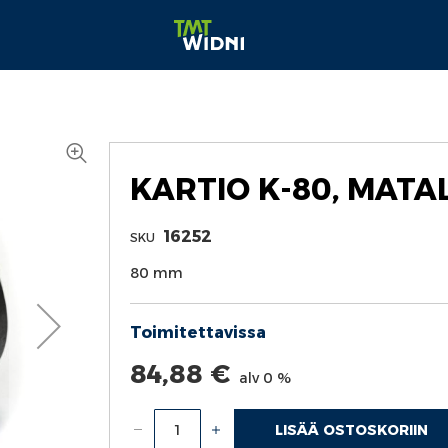
KARTIO K-80, MATA
16252
SKU
80 mm
Toimitettavissa
84,88 €
alv 0 %
LISÄÄ OSTOSKORIIN
Määrä