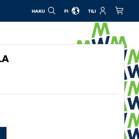
HAKU
FI
TILI
Ostoskori
LA