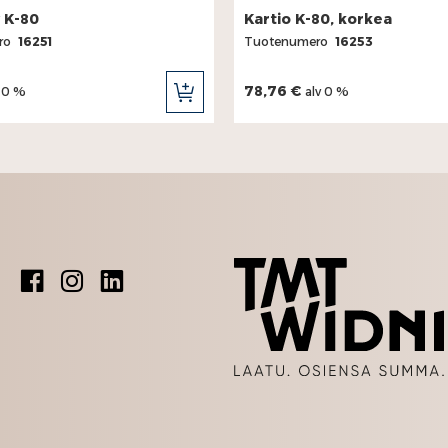
 K-80
Kartio K-80, korkea
ro
16251
Tuotenumero
16253
78,76 €
v 0 %
alv 0 %
LISÄÄ
OSTOSKORIIN