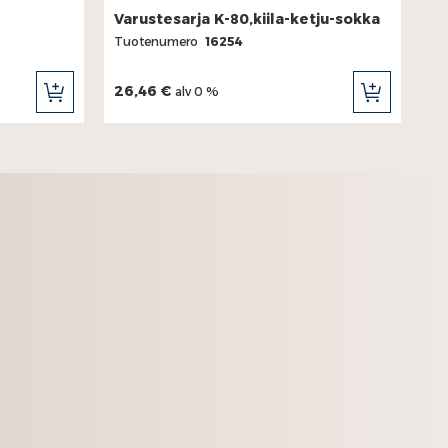
Varustesarja K-80,kiila-ketju-sokka
Tuotenumero
16254
26,46 €
alv 0 %
LISÄÄ
LISÄÄ
OSTOSKORIIN
OSTOSKORII