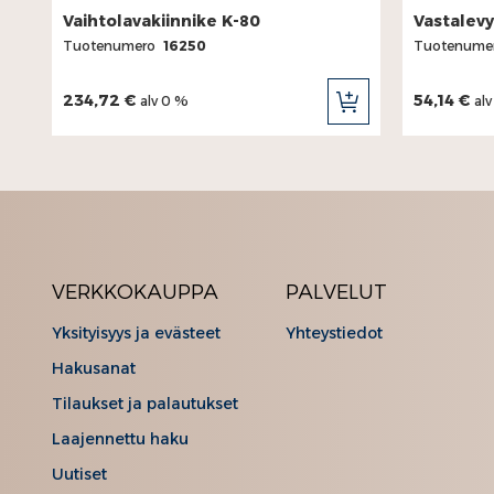
Vaihtolavakiinnike K-80
Vastalevy
Tuotenumero
16250
Tuotenume
234,72 €
54,14 €
alv 0 %
al
LISÄÄ
OSTOSKORIIN
VERKKOKAUPPA
PALVELUT
Yksityisyys ja evästeet
Yhteystiedot
Hakusanat
Tilaukset ja palautukset
Laajennettu haku
Uutiset