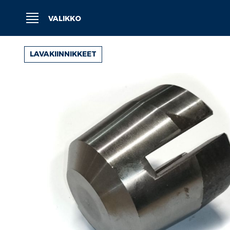
Siirry
sisältöön
VALIKKO
LAVAKIINNIKKEET
Siirry
kuvagallerian
loppuun