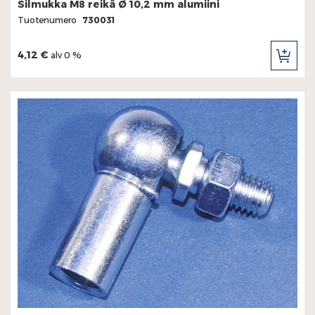
Silmukka M8 reikä Ø 10,2 mm alumiini
Tuotenumero
730031
4,12 €
alv 0 %
LIS
OST