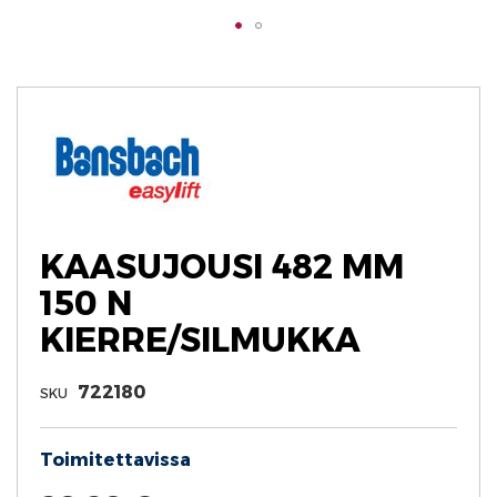
Skip
to
the
beginning
of
the
images
gallery
KAASUJOUSI 482 MM
150 N
KIERRE/SILMUKKA
722180
SKU
Toimitettavissa