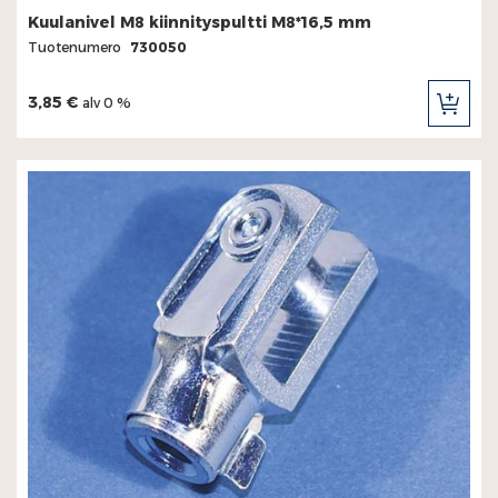
Kuulanivel M8 kiinnityspultti M8*16,5 mm
Tuotenumero
730050
3,85 €
alv 0 %
LIS
OST