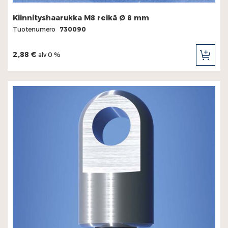
Kiinnityshaarukka M8 reikä Ø 8 mm
Tuotenumero
730090
2,88 €
alv 0 %
LIS
OST