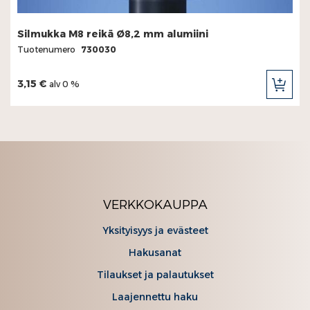
Silmukka M8 reikä Ø8,2 mm alumiini
Tuotenumero
730030
3,15 €
alv 0 %
LIS
OST
VERKKOKAUPPA
Yksityisyys ja evästeet
Hakusanat
Tilaukset ja palautukset
Laajennettu haku