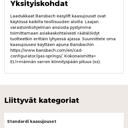
Yksityiskohdat
Laadukkaat Bansbach easylift kaasujouset ovat
käytössä kaikilla teollisuuden aloilla. Laajan
varastointiohjelman ansiosta pystymme
toimittamaan asiakaskohtaisesti räätälöidyt
tuotteetkin erittäin lyhyessä ajassa. Suunnittele oma
kaasujousesi käyttäen apuna Bansbachin
https://www.bansbach.com/en/cad-
configurator/gas-springs/. Kokonaismitta=
EL1+männän varren kiinnityspään pituus (xx).
Liittyvät kategoriat
Standardi kaasujouset