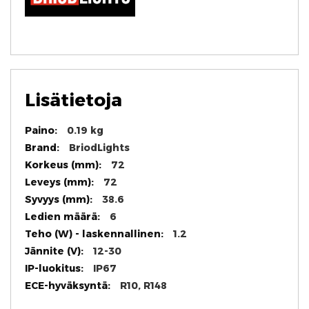
Lisätietoja
Lisätietoja
0.19 kg
BriodLights
72
72
38.6
6
1.2
12-30
IP67
R10, R148