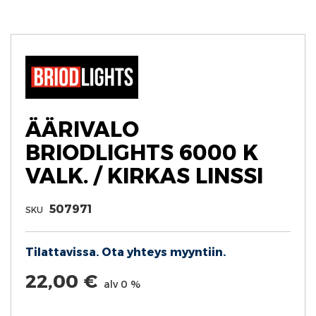
Skip
to
the
beginning
of
the
images
gallery
ÄÄRIVALO
BRIODLIGHTS 6000 K
VALK. / KIRKAS LINSSI
507971
SKU
Tilattavissa. Ota yhteys myyntiin.
22,00 €
alv 0 %