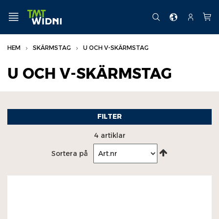
Hoppa
till
MENY
SE
SÖK
KONTO
Min 
innehållet
HEM
SKÄRMSTAG
U OCH V-SKÄRMSTAG
SKÄRMSTAG
U OCH V-SKÄRMSTAG
Skärmstag
Skärmstag flat
Skärmstag tillbehör
FILTER
U och V-skärmstag
4
artiklar
Sätt
Sortera på
fallande
sortering