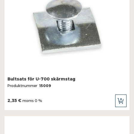
Bultsats för U-700 skärmstag
Produktnummer
15009
2,35 €
moms 0 %
LÄG
TILL
I
KUN