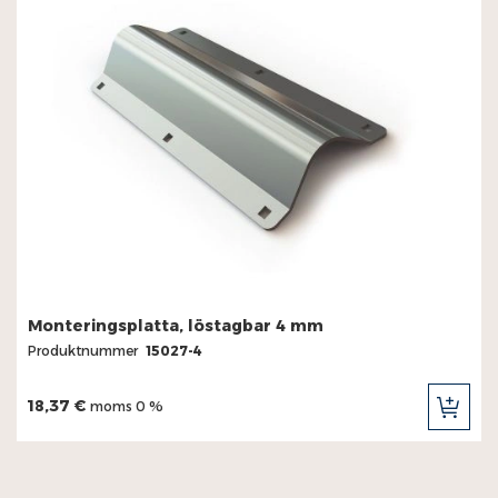
Monteringsplatta, löstagbar 4 mm
Produktnummer
15027-4
18,37 €
moms 0 %
LÄG
TILL
I
KUN