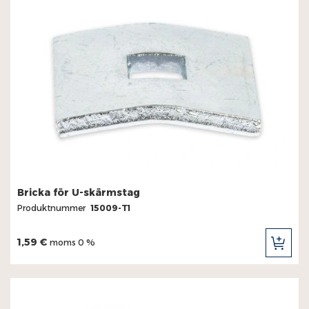
Bricka för U-skärmstag
Produktnummer
15009-T1
1,59 €
moms 0 %
LÄG
TILL
I
KUN