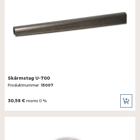
Skärmstag U-700
Produktnummer
15007
30,58 €
moms 0 %
LÄG
TILL
I
KUN