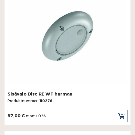
Sisävalo Disc RE WT harmaa
Produktnummer
110276
87,00 €
moms 0 %
LÄG
TILL
I
KUN