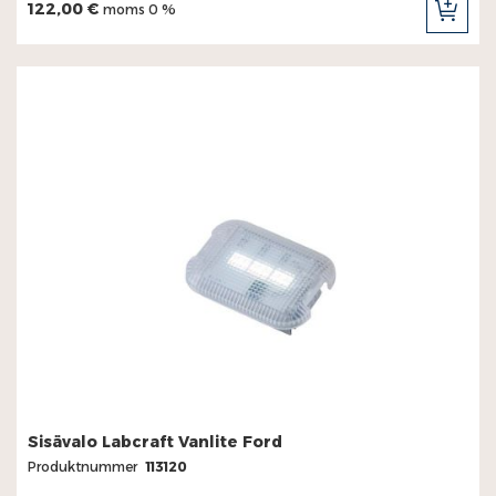
122,00 €
moms 0 %
LÄG
TILL
I
KUN
Sisävalo Labcraft Vanlite Ford
Produktnummer
113120