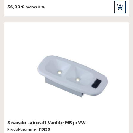
36,00 €
moms 0 %
LÄG
TILL
I
KUN
Sisävalo Labcraft Vanlite MB ja VW
Produktnummer
113130