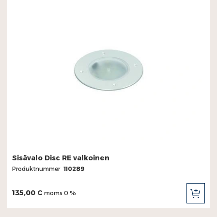
Sisävalo Disc RE valkoinen
Produktnummer
110289
135,00 €
moms 0 %
LÄG
TILL
I
KUN