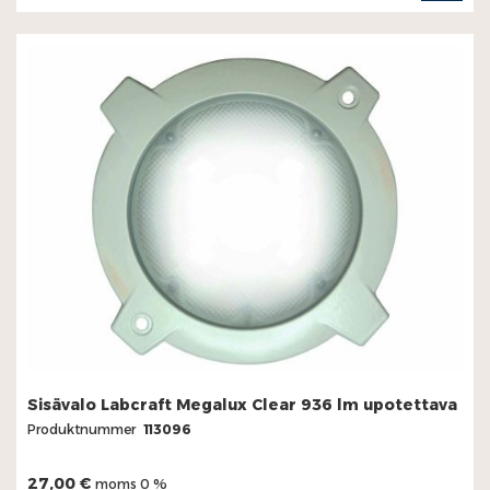
I
KUN
Sisävalo Labcraft Megalux Clear 936 lm upotettava
Produktnummer
113096
27,00 €
moms 0 %