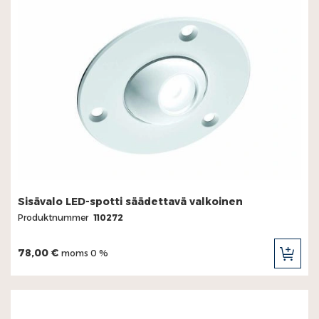
Sido- och ändljus
Varningslampor - fyrar
Varningsljus - blinkpaneler
Varningsljus - plattvarningsljus
Sisävalo LED-spotti säädettavä valkoinen
Produktnummer
110272
78,00 €
moms 0 %
LÄG
TILL
I
KUN