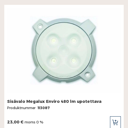
KUN
Sisävalo Megalux Enviro 480 lm upotettava
Produktnummer
113087
23,00 €
moms 0 %
LÄG
TILL