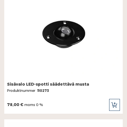
Sisävalo LED-spotti säädettävä musta
Produktnummer
110273
78,00 €
moms 0 %
LÄG
TILL
I
KUN