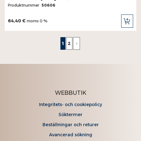
Produktnummer
50606
64,40 €
moms 0 %
LÄG
TILL
I
KUN
Sida
You're currently reading page
Sida
Sida
Nästa
1
2
WEBBUTIK
Integritets- och cookiepolicy
Söktermer
Beställningar och returer
Avancerad sökning