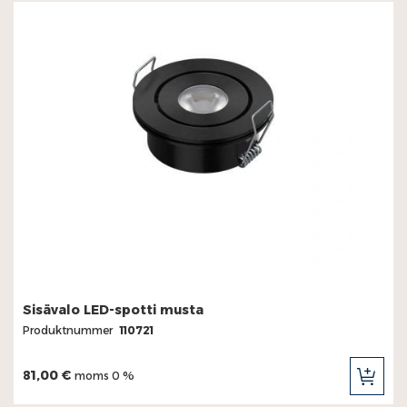
Sisävalo LED-spotti musta
Produktnummer
110721
81,00 €
moms 0 %
LÄG
TILL
I