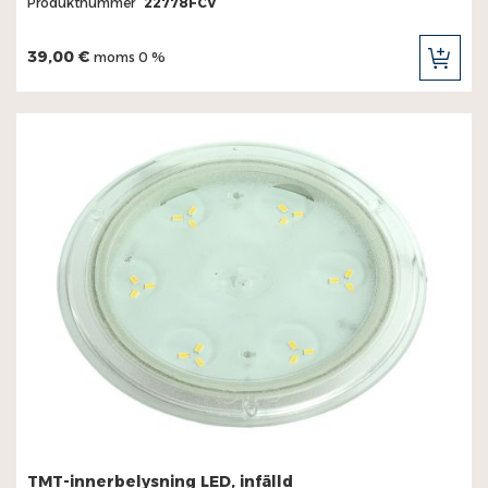
Produktnummer
22778FCV
39,00 €
moms 0 %
LÄG
TILL
I
KUN
TMT-innerbelysning LED, infälld