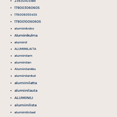
2363010318R
17800306060S
17800805545S
178001006060S
alumiinikisko
Alumiinikulma
alumiinil
ALUMIINILAITA
alumiinilam
alumiinilan
Alumiinilankku
alumiinilankut
alumiinilatta
alumiinilauta
ALUMIINILI
alumiinilista
alumiinilistaal