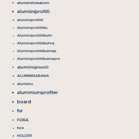
alumiinilistaalumi
alumiiniprofiili
alumiiniprofiilit
Alumiiniprofiilitku
Alumiiniprofiilitkulm
Alumiiniprofiilitkulma
Alumiiniprofiilitkulmap
Alumiiniprofiilitkulmapro
alumiiniproviili
ALUMIINISARANA
alumiinu
aluminiumprofiler
board
for
FORA
fore
HOLDER