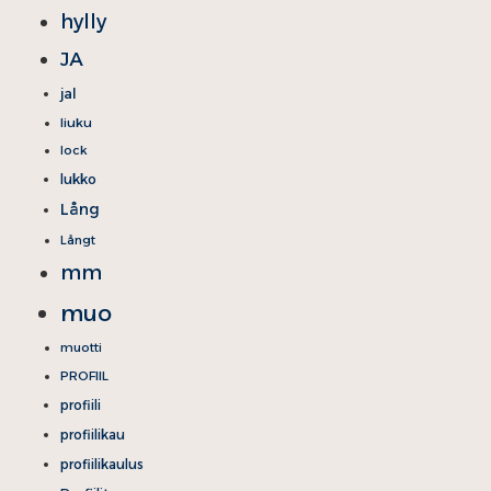
hylly
JA
jal
liuku
lock
lukko
Lång
Långt
mm
muo
muotti
PROFIIL
profiili
profiilikau
profiilikaulus