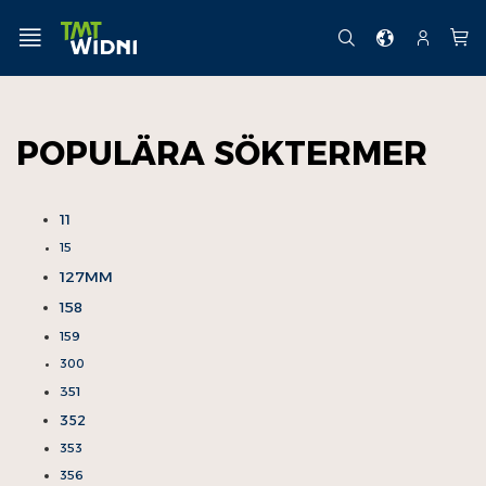
Hoppa
till
MENY
SE
SÖK
KONTO
Min 
innehållet
POPULÄRA SÖKTERMER
11
15
127MM
158
159
300
351
352
353
356