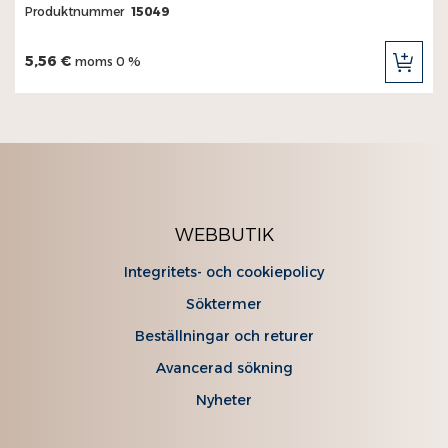
Produktnummer
15049
5,56 €
moms 0 %
LÄG
TILL
I
KUN
WEBBUTIK
Integritets- och cookiepolicy
Söktermer
Beställningar och returer
Avancerad sökning
Nyheter