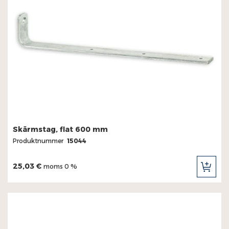
Skärmstag, flat 600 mm
Produktnummer
15044
25,03 €
moms 0 %
LÄG
TILL
I
KUN