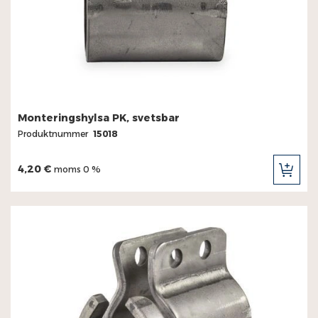
Monteringshylsa PK, svetsbar
Produktnummer
15018
4,20 €
moms 0 %
LÄG
TILL
I
KUN