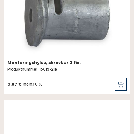
Monteringshylsa, skruvbar 2 fix.
Produktnummer
15019-2IR
9,87 €
moms 0 %
LÄG
TILL
I
KUN