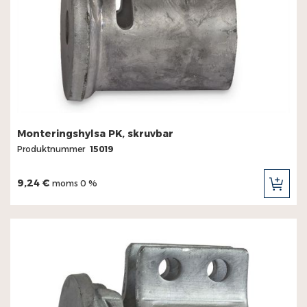
Monteringshylsa PK, skruvbar
Produktnummer
15019
9,24 €
moms 0 %
LÄG
TILL
I
KUN