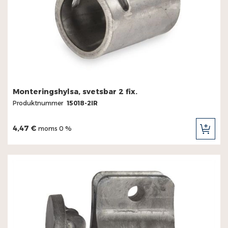
Monteringshylsa, svetsbar 2 fix.
Produktnummer
15018-2IR
4,47 €
moms 0 %
LÄG
TILL
I
KUN