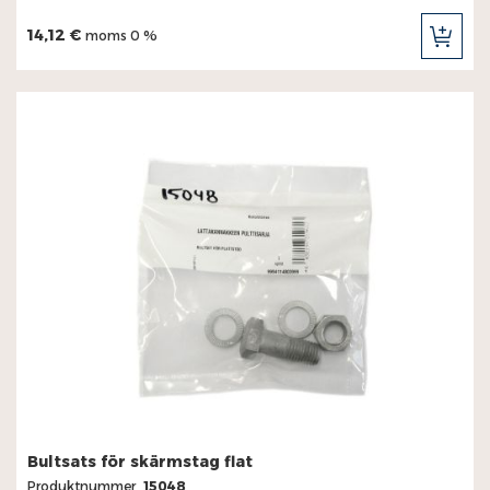
14,12 €
moms 0 %
LÄG
TILL
I
KUN
Bultsats för skärmstag flat
Produktnummer
15048