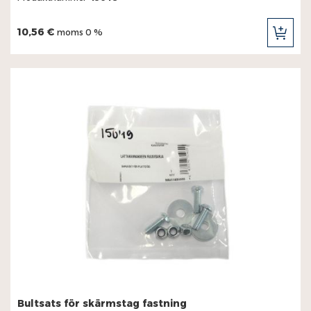
10,56 €
moms 0 %
LÄG
TILL
I
KUN
Bultsats för skärmstag fastning