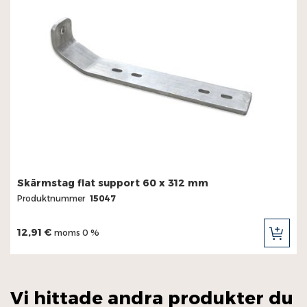
Skärmstag flat support 60 x 312 mm
Produktnummer
15047
12,91 €
moms 0 %
LÄG
TILL
I
KUN
Vi hittade andra produkter du