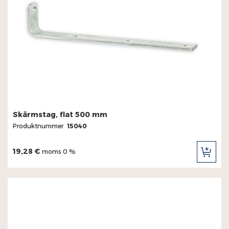
Skärmstag, flat 500 mm
Produktnummer
15040
19,28 €
moms 0 %
LÄG
TILL
I
KUN