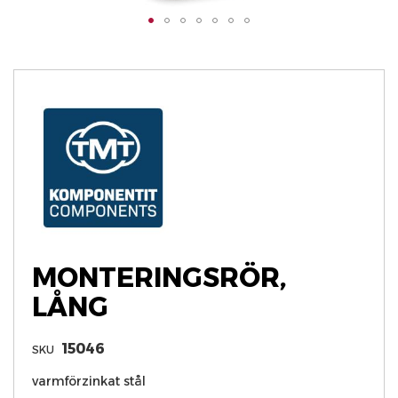
Hoppa
till
början
av
bildgalleriet
MONTERINGSRÖR,
LÅNG
15046
SKU
varmförzinkat stål