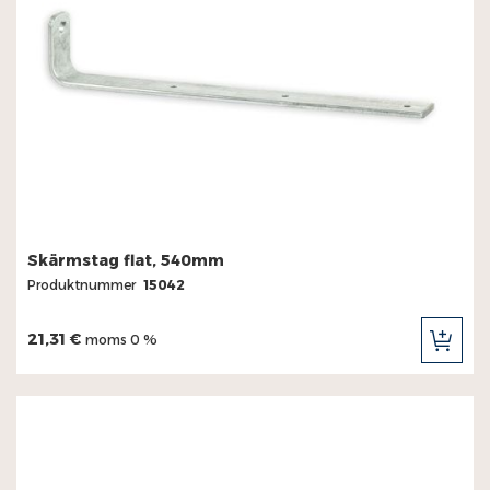
Skärmstag flat, 540mm
Produktnummer
15042
21,31 €
moms 0 %
LÄG
TILL
I
KUN